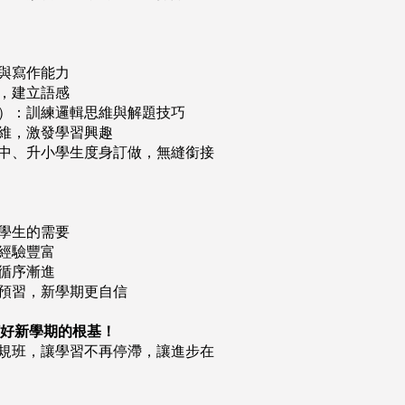
與寫作能力
，建立語感
）：訓練邏輯思維與解題技巧
維，激發學習興趣
中、升小學生度身訂做，無縫銜接
學生的需要
經驗豐富
循序漸進
預習，新學期更自信
打好新學期的根基！
規班，讓學習不再停滯，讓進步在