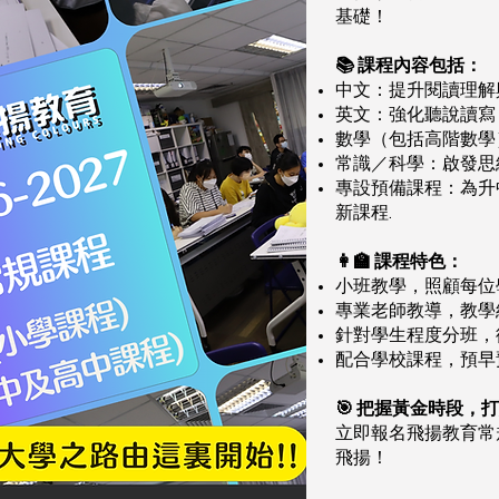
基礎！
📚 課程內容包括：
中文：提升閱讀理解
英文：強化聽說讀寫
數學（包括高階數學
常識／科學：啟發思
專設預備課程：為升
新課程.
👩‍🏫 課程特色：
小班教學，照顧每位
專業老師教導，教學
針對學生程度分班，
配合學校課程，預早
🎯 把握黃金時段，
立即報名飛揚教育常
飛揚！