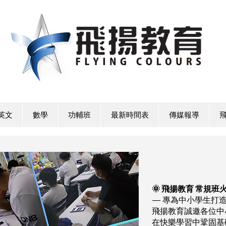
英文
數學
功輔班
最新時間表
傳媒報導
🌞 飛揚教育 常規班
— 專為中小學生打
飛揚教育誠邀各位中
在快樂學習中鞏固基